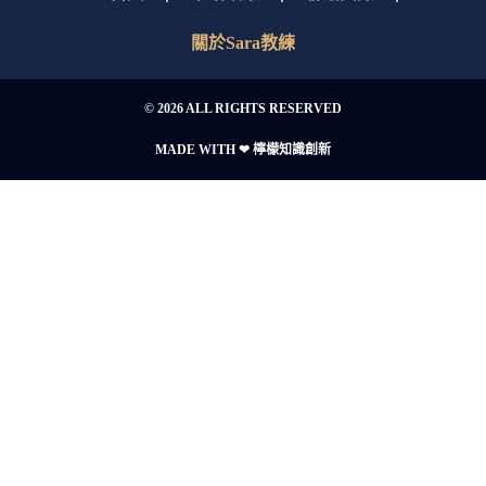
關於Sara教練
© 2026 ALL RIGHTS RESERVED​
MADE WITH ❤ 檸檬知識創新
訂閱
免費
優勢電子報
領取人生七問優勢解答
持續鍛鍊你的優勢潛能！
✕
訂閱