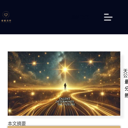
聯絡我們
天
公
最
本文摘要