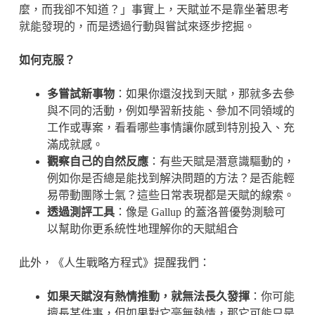
麼，而我卻不知道？」事實上，天賦並不是靠坐著思考
就能發現的，而是透過行動與嘗試來逐步挖掘。
如何克服？
多嘗試新事物
：如果你還沒找到天賦，那就多去參
與不同的活動，例如學習新技能、參加不同領域的
工作或專案，看看哪些事情讓你感到特別投入、充
滿成就感。
觀察自己的自然反應
：有些天賦是潛意識驅動的，
例如你是否總是能找到解決問題的方法？是否能輕
易帶動團隊士氣？這些日常表現都是天賦的線索。
透過測評工具
：像是 Gallup 的蓋洛普優勢測驗可
以幫助你更系統性地理解你的天賦組合
此外，《人生戰略方程式》提醒我們：
如果天賦沒有熱情推動，就無法長久發揮
：你可能
擅長某件事，但如果對它毫無熱情，那它可能只是