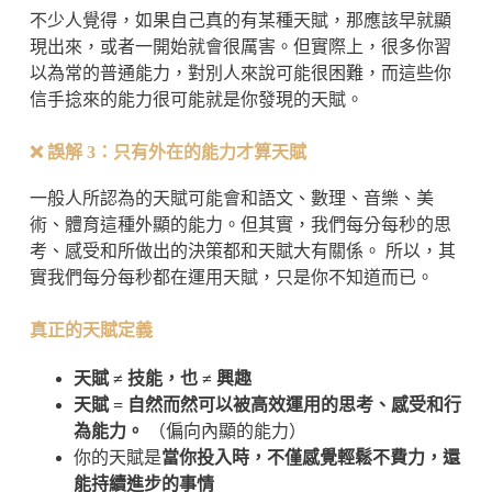
不少人覺得，如果自己真的有某種天賦，那應該早就顯
現出來，或者一開始就會很厲害。但實際上，很多你習
以為常的普通能力，對別人來說可能很困難，而這些你
信手捻來的能力很可能就是你發現的天賦。
❌
誤解 3：只有外在的能力才算天賦
一般人所認為的天賦可能會和語文、數理、音樂、美
術、體育這種外顯的能力。但其實，我們每分每秒的思
考、感受和所做出的決策都和天賦大有關係。 所以，其
實我們每分每秒都在運用天賦，只是你不知道而已。
真正的天賦定義
天賦 ≠ 技能，也 ≠ 興趣
天賦 = 自然而然可以被高效運用的思考、感受和行
為能力。
（偏向內顯的能力）
你的天賦是
當你投入時，不僅感覺輕鬆不費力，還
能持續進步的事情